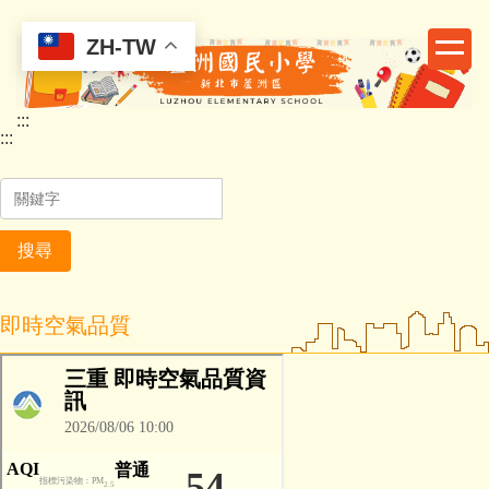
跳
到
ZH-TW
主
要
:::
內
:::
容
區
搜尋
即時空氣品質