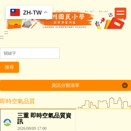
跳
到
ZH-TW
主
要
:::
內
:::
容
區
搜尋
資訊分類清單
即時空氣品質
健康促進
學校簡介
行政處室